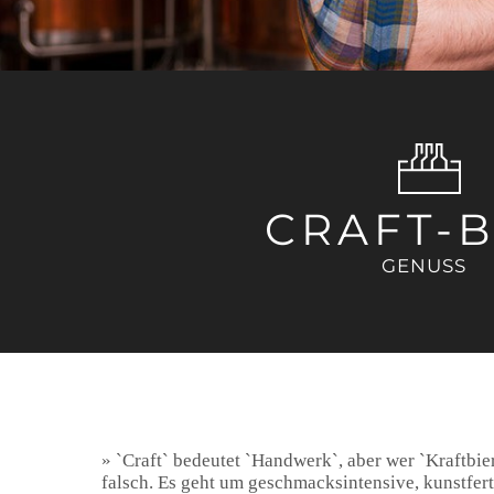
CRAFT-B
GENUSS
`Craft` bedeutet `Handwerk`, aber wer `Kraftbier
falsch. Es geht um geschmacksintensive, kunstfert