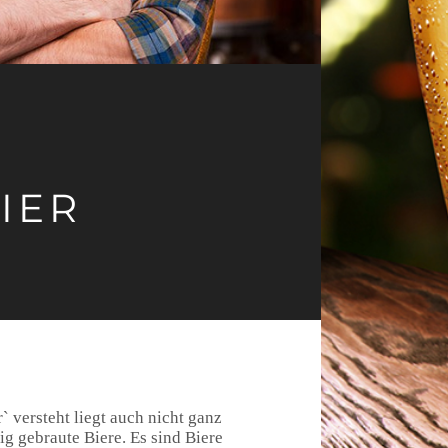
IER
` versteht liegt auch nicht ganz
ig gebraute Biere. Es sind Biere