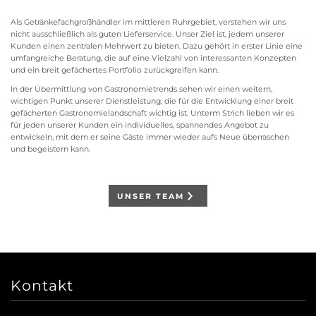
Als Getränkefachgroßhändler im mittleren Ruhrgebiet, verstehen wir uns
nicht ausschließlich als guten Lieferservice. Unser Ziel ist, jedem unserer
Kunden einen zentralen Mehrwert zu bieten. Dazu gehört in erster Linie eine
umfangreiche Beratung, die auf eine Vielzahl von interessanten Konzepten
und ein breit gefächertes Portfolio zurückgreifen kann.
In der Übermittlung von Gastronomietrends sehen wir einen weitern,
wichtigen Punkt unserer Dienstleistung, die für die Entwicklung einer breit
gefächerten Gastronomielandschaft wichtig ist. Unterm Strich lieben wir es
für jeden unserer Kunden ein individuelles, spannendes Angebot zu
entwickeln, mit dem er seine Gäste immer wieder aufs Neue überraschen
und begeistern kann.
UNSER TEAM
Kontakt