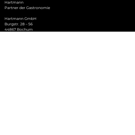
Hartmann
Partner der Gastronomie
Hartmann GmbH
Burgstr. 28 – 56
44867 Bochum
info@hartmann.ruhr
bestellung@hartmann.ruhr
NACHRICHT SENDEN
SHOP
Facebook